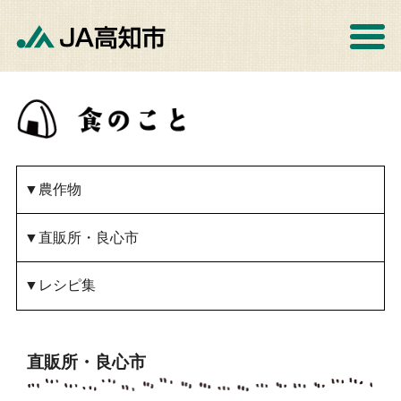
▼農作物
▼直販所・良心市
▼レシピ集
直販所・良心市