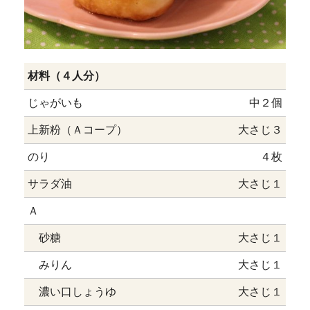
材料（４人分）
じゃがいも
中２個
上新粉（Ａコープ）
大さじ３
のり
４枚
サラダ油
大さじ１
Ａ
砂糖
大さじ１
みりん
大さじ１
濃い口しょうゆ
大さじ１